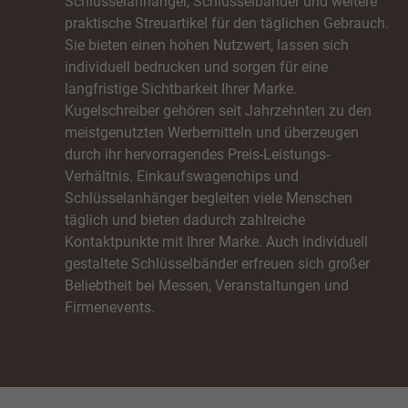
Schlüsselanhänger, Schlüsselbänder und weitere
Cookie-Informationen anzeigen
praktische Streuartikel für den täglichen Gebrauch.
tistiken (1)
Sie bieten einen hohen Nutzwert, lassen sich
individuell bedrucken und sorgen für eine
stik Cookies erfassen Informationen anonym. Diese Informationen helfen uns zu
ehen, wie unsere Besucher unsere Website nutzen.
langfristige Sichtbarkeit Ihrer Marke.
Kugelschreiber gehören seit Jahrzehnten zu den
Cookie-Informationen anzeigen
meistgenutzten Werbemitteln und überzeugen
keting (1)
durch ihr hervorragendes Preis-Leistungs-
Verhältnis. Einkaufswagenchips und
ting-Cookies werden von Drittanbietern oder Publishern verwendet, um personalisie
Schlüsselanhänger begleiten viele Menschen
ng anzuzeigen. Sie tun dies, indem sie Besucher über Websites hinweg verfolgen.
täglich und bieten dadurch zahlreiche
Cookie-Informationen anzeigen
n
Kontaktpunkte mit Ihrer Marke. Auch individuell
erne Medien (7)
gestaltete Schlüsselbänder erfreuen sich großer
Beliebtheit bei Messen, Veranstaltungen und
te von Videoplattformen und Social-Media-Plattformen werden standardmäßig block
Firmenevents.
Cookies von externen Medien akzeptiert werden, bedarf der Zugriff auf diese Inhalt
r manuellen Einwilligung mehr.
Cookie-Informationen anzeigen
Datenschutzerklärung
Imp