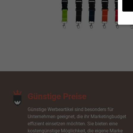
Wenn 
möcht
Wir v
ihnen
zu ve
unser
Hier 
Einwi
lasse
Günstige Preise
Al
Cooki
Günstige Werbeartikel sind besonders für
Ess
Unternehmen geeignet, die ihr Marketingbudget
Essen
effizient einsetzen möchten. Sie bieten eine
Funkt
kostengünstige Möglichkeit, die eigene Marke