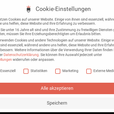
Cookie-Einstellungen
Prod
utzen Cookies auf unserer Website. Einige von ihnen sind essenziell, wäh
e uns helfen, diese Website und Ihre Erfahrung zu verbessern.
Sie unter 16 Jahre alt sind und Ihre Zustimmung zu freiwilligen Diensten
en, müssen Sie Ihre Erziehungsberechtigten um Erlaubnis bitten.
Günstige We
erwenden Cookies und andere Technologien auf unserer Website. Einige 
 sind essenziell, während andere uns helfen, diese Website und Ihre Erfa
rbessern.
Weitere Informationen über die Verwendung Ihrer Daten finden S
maximalen 
er
Datenschutzerklärung
.
Sie können Ihre Auswahl jederzeit unter
ellungen
widerrufen oder anpassen.
Günstige Werbeartikel bieten 
e-Einstellungen
überschaubaren Budget wirkung
Essenziell
Statistiken
Marketing
Externe Med
Messen, Veranstaltungen, Mark
Kunden und Geschäftspartner.
Alle akzeptieren
Trotz niedriger Anschaffungsko
Reichweite, da sie im Alltag r
Speichern
Einkaufswagenchips, Schlüssel
Werbeartikel erhöhen die Sicht