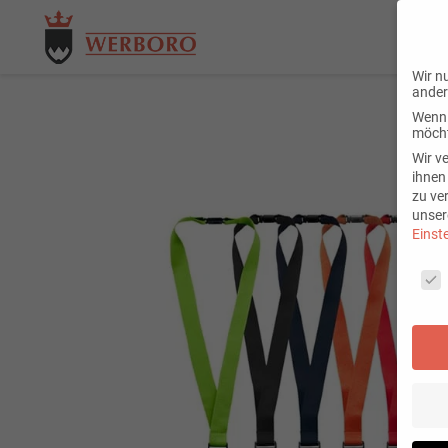
Wir n
ander
Wenn 
möcht
Wir v
ihnen
zu ve
unser
Einst
Cooki