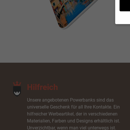
Wenn 
möcht
Wir v
ihnen
zu ve
unser
Hier 
Einwi
lasse
Hilfreich
Al
Unsere angebotenen Powerbanks sind das
Cooki
universelle Geschenk für all Ihre Kontakte. Ein
Ess
hilfreicher Werbeartikel, der in verschiedenen
Essen
Materialien, Farben und Designs erhältlich ist.
Funkt
Unverzichtbar, wenn man viel unterwegs ist.