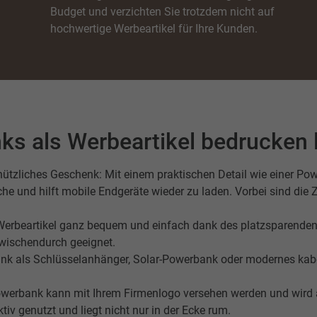
Cookie-Informationen anzeigen
Budget und verzichten Sie trotzdem nicht auf
hochwertige Werbeartikel für Ihre Kunden.
tistiken (1)
stik Cookies erfassen Informationen anonym. Diese Informationen helfen uns zu
ehen, wie unsere Besucher unsere Website nutzen.
Cookie-Informationen anzeigen
keting (1)
ks als Werbeartikel bedrucken 
ting-Cookies werden von Drittanbietern oder Publishern verwendet, um personalisie
ng anzuzeigen. Sie tun dies, indem sie Besucher über Websites hinweg verfolgen.
ützliches Geschenk: Mit einem praktischen Detail wie einer Pow
Cookie-Informationen anzeigen
che und hilft mobile Endgeräte wieder zu laden. Vorbei sind die 
erne Medien (7)
Werbeartikel ganz bequem und einfach dank des platzsparenden F
te von Videoplattformen und Social-Media-Plattformen werden standardmäßig block
Cookies von externen Medien akzeptiert werden, bedarf der Zugriff auf diese Inhalt
zwischendurch geeignet.
r manuellen Einwilligung mehr.
bank als Schlüsselanhänger, Solar-Powerbank oder modernes ka
Cookie-Informationen anzeigen
Powerbank kann mit Ihrem Firmenlogo versehen werden und wird a
Datenschutzerklärung
Imp
iv genutzt und liegt nicht nur in der Ecke rum.