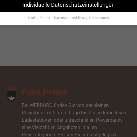
Individuelle Datenschutzeinstellungen
JETZT ANFRAGEN
Cookie-Details
Datenschutzerklärung
Impressum
Cookie-Einstellungen
Sie unter 16 Jahre alt sind und Ihre Zustimmung zu freiwilligen Diensten
en, müssen Sie Ihre Erziehungsberechtigten um Erlaubnis bitten.
erwenden Cookies und andere Technologien auf unserer Website. Einige 
 sind essenziell, während andere uns helfen, diese Website und Ihre Erfa
rbessern.
Weitere Informationen über die Verwendung Ihrer Daten finden S
er
Datenschutzerklärung
.
finden Sie eine Übersicht über alle verwendeten Cookies. Sie können Ihre
lligung zu ganzen Kategorien geben oder sich weitere Informationen anz
n und so nur bestimmte Cookies auswählen.
Faire Preise
le akzeptieren
Speichern
Bei WERBORO finden Sie von der kleinen
e-Einstellungen
Powerbank mit Ihrem Logo bis hin zu kabellosen
enziell (1)
Ladestationen oder ultraschnellen Powerbanks
zielle Cookies ermöglichen grundlegende Funktionen und sind für die einwandfreie
eine Vielzahl an Angeboten in allen
ion der Website erforderlich.
Preiskategorien. Bleiben Sie im festgelegten