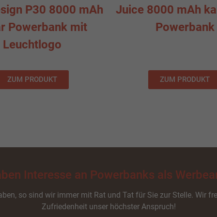
sign P30 8000 mAh
Juice 8000 mAh ka
ar Powerbank mit
Powerbank
Leuchtlogo
ZUM PRODUKT
ZUM PRODUKT
aben Interesse an Powerbanks als Werbear
ben, so sind wir immer mit Rat und Tat für Sie zur Stelle. Wir fr
Zufriedenheit unser höchster Anspruch!