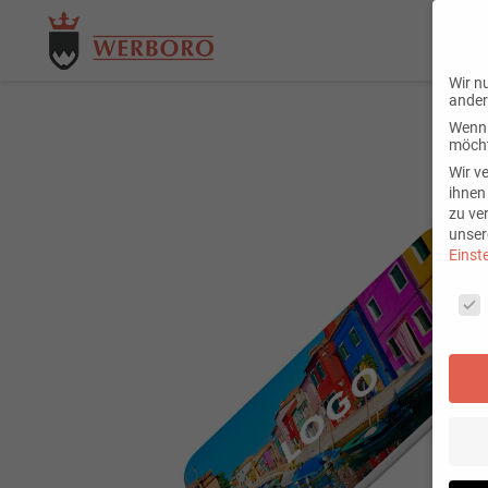
Wir n
ander
Wenn 
möcht
Wir v
ihnen
zu ve
unser
Einst
Cooki