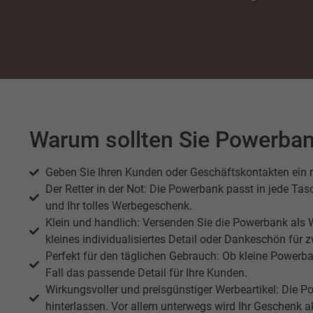
Sta
Stati
verst
Mar
Warum sollten Sie Powerban
Marke
Werbu
Geben Sie Ihren Kunden oder Geschäftskontakten ein n
Der Retter in der Not: Die Powerbank passt in jede Tas
Ext
und Ihr tolles Werbegeschenk.
Klein und handlich: Versenden Sie die Powerbank als 
Inhal
Wenn 
kleines individualisiertes Detail oder Dankeschön für 
keine
Perfekt für den täglichen Gebrauch: Ob kleine Power
Fall das passende Detail für Ihre Kunden.
Wirkungsvoller und preisgünstiger Werbeartikel: Die 
hinterlassen. Vor allem unterwegs wird Ihr Geschenk akt