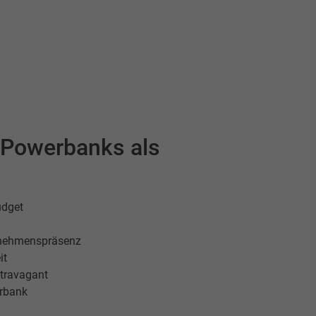
n Powerbanks als
udget
ernehmenspräsenz
it
xtravagant
erbank