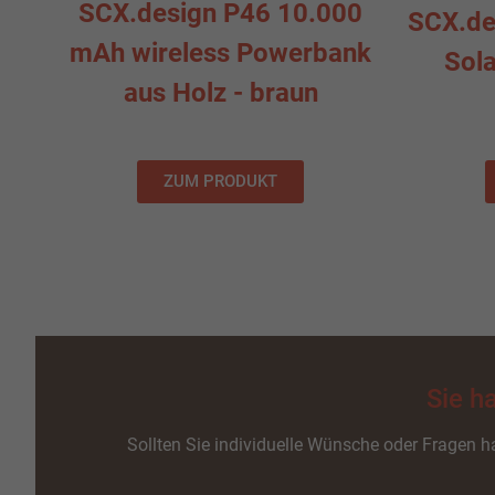
SCX.design P46 10.000
SCX.de
mAh wireless Powerbank
Sol
aus Holz - braun
ZUM PRODUKT
Sie h
Sollten Sie individuelle Wünsche oder Fragen ha