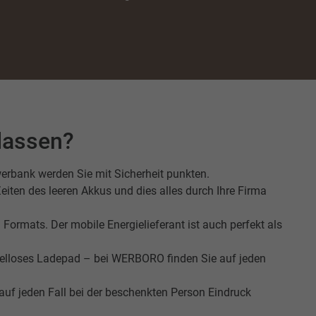
Statistiken
Marketing
lassen?
rte
erbank werden Sie mit Sicherheit punkten.
Zeiten des leeren Akkus und dies alles durch Ihre Firma
Externe Medien
ormats. Der mobile Energielieferant ist auch perfekt als
iert.
e
belloses Ladepad – bei WERBORO finden Sie auf jeden
uf jeden Fall bei der beschenkten Person Eindruck
ressum