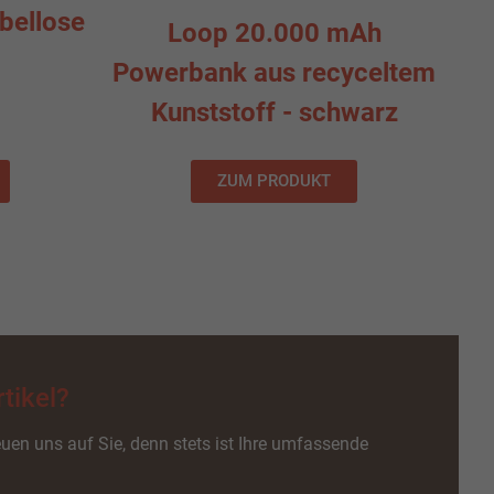
bellose
Loop 20.000 mAh
Powerbank aus recyceltem
Kunststoff - schwarz
ZUM PRODUKT
tikel?
euen uns auf Sie, denn stets ist Ihre umfassende