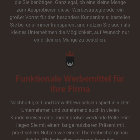
Ext
Externe Medien (7)
die Sie benötigen. Ganz egal, ob eine kleine Menge
zum Ausprobieren dieser Werbestrategie oder ein
Inhalte von Videoplattformen und Social-Media-Plattformen werden
großer Vorrat für den besonders Kundenkreis: bestellen
standardmäßig blockiert. Wenn Cookies von externen Medien akzeptiert
werden, bedarf der Zugriff auf diese Inhalte keiner manuellen Einwilligung
Sie bei uns immer transparent und nutzen Sie auch als
mehr.
kleines Unternehmen die Möglichkeit, auf Wunsch nur
Cookie-Informationen anzeigen
eine kleinere Menge zu bestellen.
Datenschutzerklärung
Impressum
Funktionale Werbemittel für
Ihre Firma
Nachhaltigkeit und Umweltbewusstsein spielt in vielen
Unternehmen und zunehmend auch in vielen
Kundenkreisen eine immer größer werdende Rolle. Hier
liegen Sie mit einem lange nutzbaren Präsent mit
praktischem Nutzen wie einem Thermobecher genau